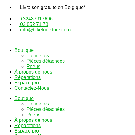
Aller
Livraison gratuite en Belgique*
au
contenu
+32487917696
02 852 71 78
info@biketrottstore.com
Boutique
Trotinettes
Pièces détachées
Pneus
À propos de nous
Réparations
Espace pro
Contactez-Nous
Boutique
Trotinettes
Pièces détachées
Pneus
À propos de nous
Réparations
Espace pro