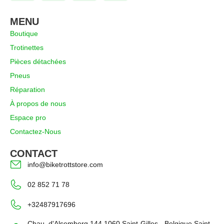
MENU
Boutique
Trotinettes
Pièces détachées
Pneus
Réparation
À propos de nous
Espace pro
Contactez-Nous
CONTACT
info@biketrottstore.com
02 852 71 78
+32487917696
Chau. d'Alsemberg 144 1060 Saint-Gilles - Belgique Saint-