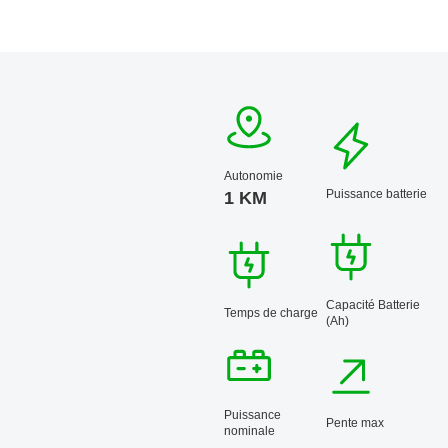
Autonomie
Puissance batterie
1 KM
Capacité Batterie
Temps de charge
(Ah)
Puissance
Pente max
nominale